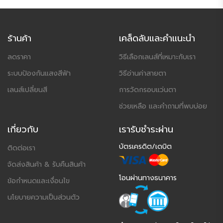
ร้านค้า
เคล็ดลับและคำแนะนำ
ลดราคา
วิธีเลือกเลนส์ที่เหมาะกับเรา
ระบบป้องกันแสงสีฟ้า
วิธีอ่านค่าสายตา
เลนส์เปลี่ยนสี
การวัดกรอบแว่นตา
ช่วยเหลือ และคำถามที่พบบ่อย
เกี่ยวกับ
เรารับชำระผ่าน
บัตรเครดิต/เดบิต
ติดต่อเรา
จัดส่งสินค้า & รับคืนสินค้า
โอนผ่านทางธนาคาร
ข้อกำหนดและเงื่อนไข
นโยบายความเป็นส่วนตัว