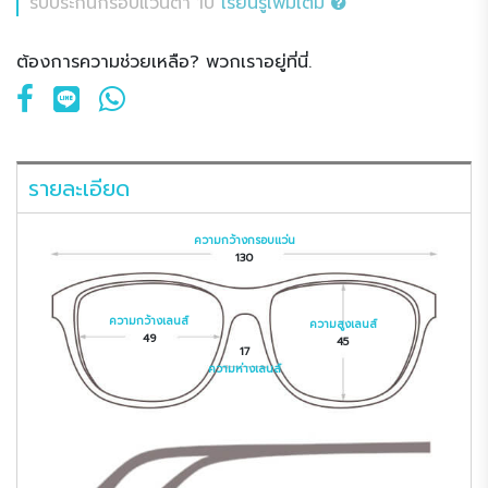
รับประกันกรอบแว่นตา 1ปี
เรียนรู้เพิ่มเติม
ต้องการความช่วยเหลือ? พวกเราอยู่ที่นี่.
รายละเอียด
ความกว้างกรอบแว่น
130
ความกว้างเลนส์
ความสูงเลนส์
49
45
17
ความห่างเลนส์