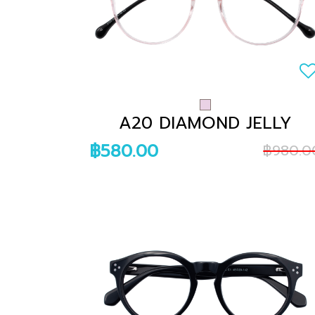
A20 DIAMOND JELLY
฿580.00
฿980.0