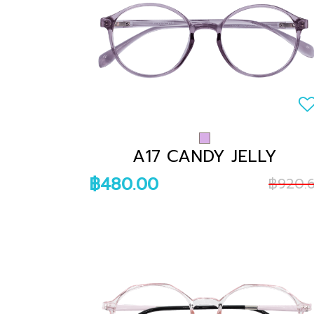
A17 CANDY JELLY
฿480.00
฿920.6