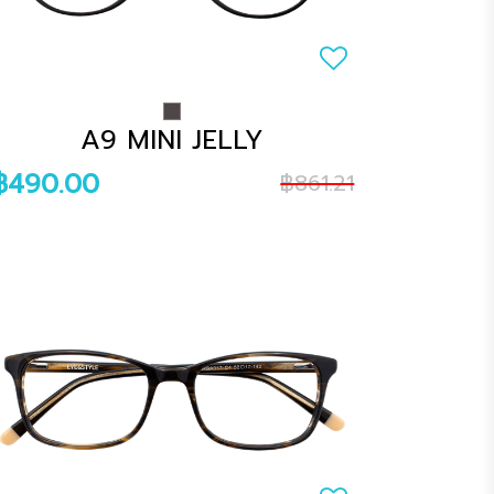
A9 MINI JELLY
฿490.00
฿861.21