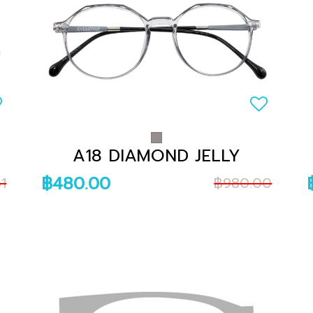
A18 DIAMOND JELLY
฿480.00
1
฿980.00