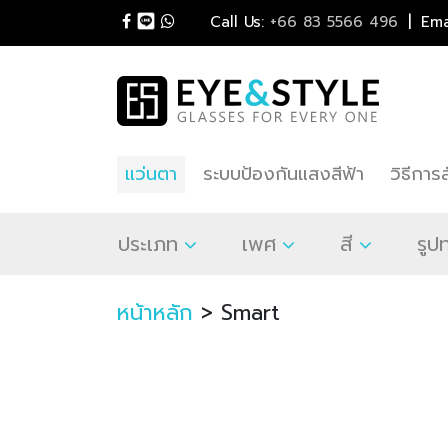
|
Call Us:
+66 83 5566 496
Ema
แว่นตา
ระบบป้องกันแสงสีฟ้า
วิธีการสั
ประเภท
เพศ
สี
รูป
หน้าหลัก
> Smart