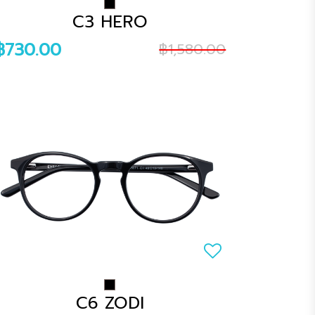
C3 HERO
฿730.00
฿1,580.00
C6 ZODI