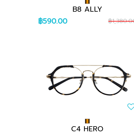
B8 ALLY
฿590.00
฿1,380.0
C4 HERO