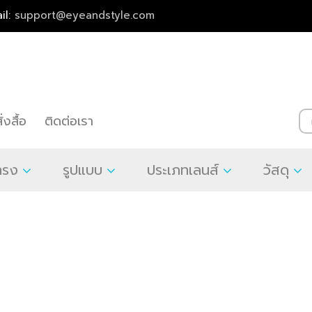
il:
support@eyeandstyle.com
่งสื้อ
ติดต่อเรา
ทรง
รูปแบบ
ประเภทเลนส์
วัสดุ