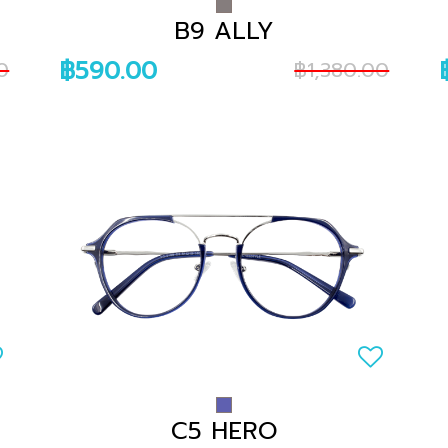
B9 ALLY
฿590.00
0
฿1,380.00
C5 HERO