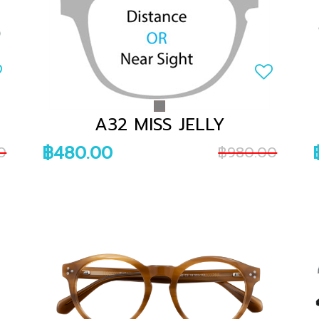
A32 MISS JELLY
฿480.00
0
฿980.00