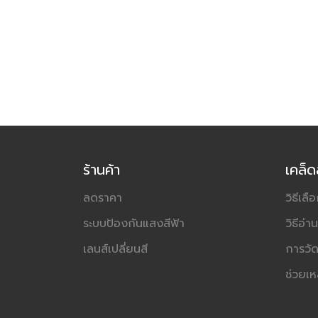
ร้านค้า
เคล็
ลดราคา
วิธีเลื
ระบบป้องกันแสงสีฟ้า
วิธีอ่
เลนส์เปลี่ยนสี
การวั
ช่วยเห