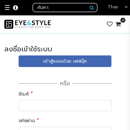
☰
0
ลงชื่อเข้าใช้ระบบ
เข้าสู้ระบบด้วย เฟสบุ๊ค
หรือ
*
อีเมล์
*
รหัสผ่าน