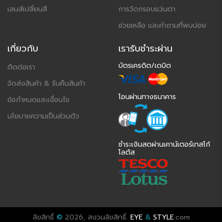
เลนส์เปลี่ยนสี
การวัดกรอบแว่นตา
ช่วยเหลือ และคำถามที่พบบ่อย
เกี่ยวกับ
เรารับชำระผ่าน
บัตรเครดิต/เดบิต
ติดต่อเรา
จัดส่งสินค้า & รับคืนสินค้า
โอนผ่านทางธนาคาร
ข้อกำหนดและเงื่อนไข
นโยบายความเป็นส่วนตัว
ชำระเงินสดผ่านเคาน์เตอร์เทสโก้
โลตัส
ลิขสิทธิ์
©
2026, สงวนลิขสิทธิ์.
EYE
&
STYLE
.com